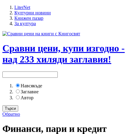
LiterNet
Културни новини
Книжен пазар
За култура
Сравни цени, купи изгодно -
над 233 хиляди заглавия!
Навсякъде
Заглавие
Автор
Обратно
Финанси, пари и кредит