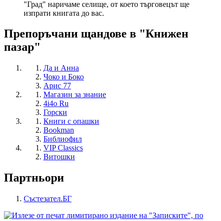
"Град" наричаме селище, от което търговецът ще
изпрати книгата до вас.
Препоръчани щандове в "Книжен
пазар"
Да и Анна
Чоко и Боко
Арис 77
Магазин за знание
4i4o Ru
Горски
Книги с опашки
Bookman
Библиофил
VIP Classics
Витошки
Партньори
Състезател.БГ