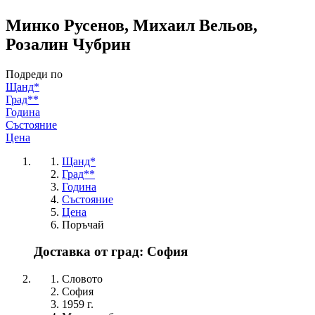
Минко Русенов, Михаил Вельов,
Розалин Чубрин
Подреди по
Щанд*
Град**
Година
Състояние
Цена
Щанд*
Град**
Година
Състояние
Цена
Поръчай
Доставка от град: София
Словото
София
1959 г.