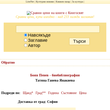
LiterNet
Културни новини
Книжен пазар
За култура
Сравни цени, купи изгодно - над 233 хиляди заглавия!
Навсякъде
Заглавие
Автор
Обратно
Боян Пенев - биобиблиография
Татяна Ганева Янакиева
Подреди по
Щанд*
Град**
Година
Състояние
Цена
Доставка от град: София