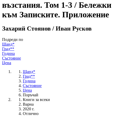
възстания. Том 1-3 / Бележки
към Записките. Приложение
Захарий Стоянов / Иван Русков
Подреди по
Щанд*
Град**
Година
Състояние
Цена
Щанд*
Град**
Година
Състояние
Цена
Поръчай
Книги за всеки
Варна
2020 г.
Отлично