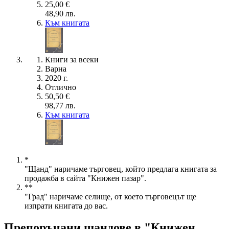
25,00 €
48,90 лв.
Към книгата
Книги за всеки
Варна
2020 г.
Отлично
50,50 €
98,77 лв.
Към книгата
*
"Щанд" наричаме търговец, който предлага книгата за
продажба в сайта "Книжен пазар".
**
"Град" наричаме селище, от което търговецът ще
изпрати книгата до вас.
Препоръчани щандове в "Книжен