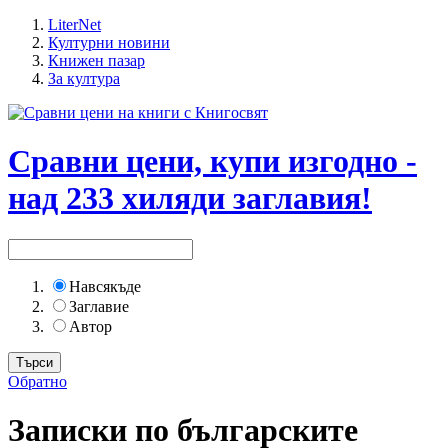
LiterNet
Културни новини
Книжен пазар
За култура
Сравни цени, купи изгодно -
над 233 хиляди заглавия!
Навсякъде
Заглавие
Автор
Обратно
Записки по българските