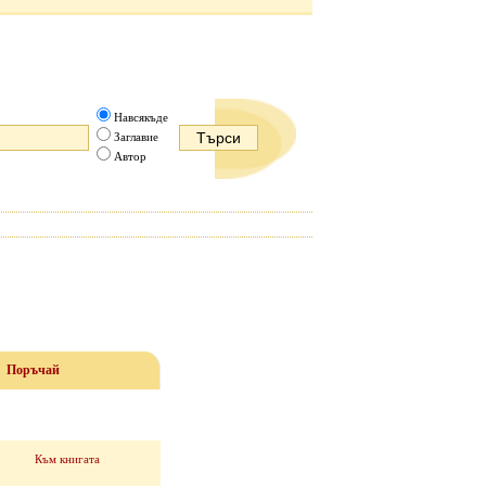
Навсякъде
Заглавие
Автор
Поръчай
Към книгата