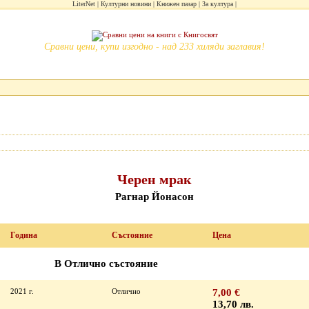
LiterNet
Културни новини
Книжен пазар
За култура
Сравни цени, купи изгодно - над 233 хиляди заглавия!
Черен мрак
Рагнар Йонасон
Година
Състояние
Цена
В Отлично състояние
2021 г.
Отлично
7,00 €
13,70 лв.