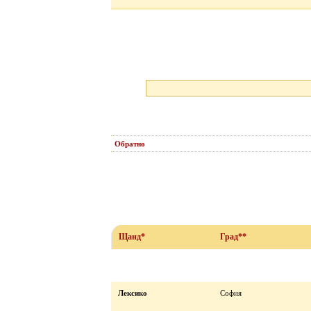
Обратно
Щанд*
Град**
Лексико
София