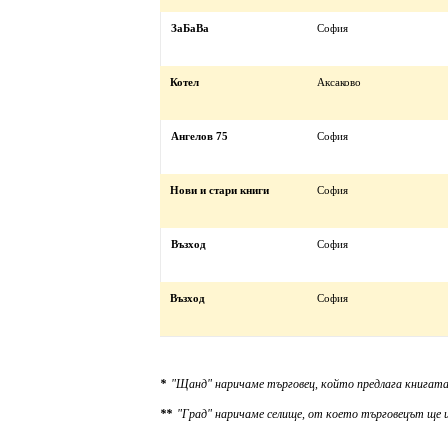
ЗаБаВа
София
Котел
Аксаково
Ангелов 75
София
Нови и стари книги
София
Възход
София
Възход
София
*
"Щанд" наричаме търговец, който предлага книгата
**
"Град" наричаме селище, от което търговецът ще и