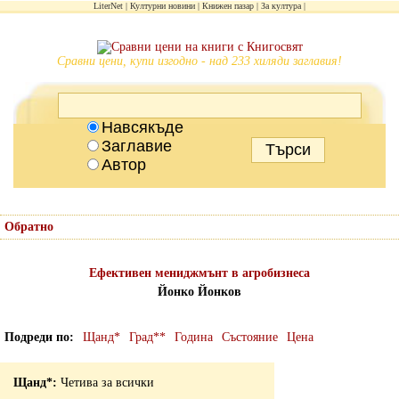
LiterNet
Културни новини
Книжен пазар
За култура
Сравни цени, купи изгодно - над 233 хиляди заглавия!
Навсякъде
Заглавие
Автор
Обратно
Ефективен мениджмънт в агробизнеса
Йонко Йонков
Подреди по
Щанд*
Град**
Година
Състояние
Цена
Четива за всички