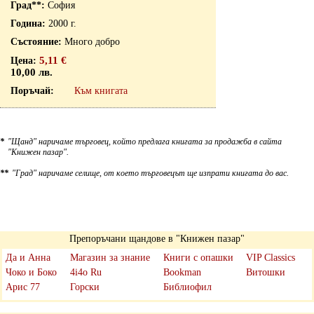
София
2000 г.
Много добро
5,11 €
10,00 лв.
Към книгата
*
"Щанд" наричаме търговец, който предлага книгата за продажба в сайта
"Книжен пазар".
**
"Град" наричаме селище, от което търговецът ще изпрати книгата до вас.
Препоръчани щандове в "Книжен пазар"
Да и Анна
Магазин за знание
Книги с опашки
VIP Classics
Чоко и Боко
4i4o Ru
Bookman
Витошки
Арис 77
Горски
Библиофил