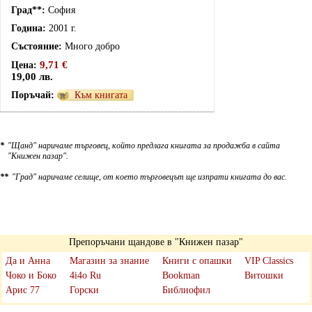
София
2001 г.
Много добро
9,71 €
19,00 лв.
Към книгата
*
"Щанд" наричаме търговец, който предлага книгата за продажба в сайта
"Книжен пазар".
**
"Град" наричаме селище, от което търговецът ще изпрати книгата до вас.
Препоръчани щандове в "Книжен пазар"
Да и Анна
Магазин за знание
Книги с опашки
VIP Classics
Чоко и Боко
4i4o Ru
Bookman
Витошки
Арис 77
Горски
Библиофил