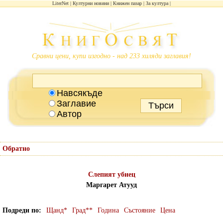
LiterNet
Културни новини
Книжен пазар
За култура
Сравни цени, купи изгодно - над 233 хиляди заглавия!
Навсякъде
Заглавие
Автор
Обратно
Слепият убиец
Маргарет Атууд
Подреди по
Щанд*
Град**
Година
Състояние
Цена