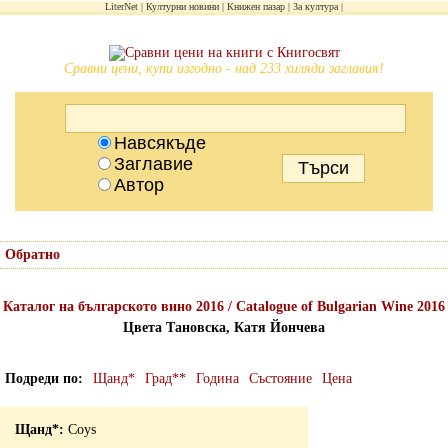
LiterNet
Културни новини
Книжен пазар
За култура
Сравни цени, купи изгодно - над 233 хиляди заглавия!
Навсякъде
Заглавие
Автор
Обратно
Каталог на българското вино 2016 / Catalogue of Bulgarian Wine 2016
Цвета Тановска, Катя Йончева
Подреди по
Щанд*
Град**
Година
Състояние
Цена
Coys