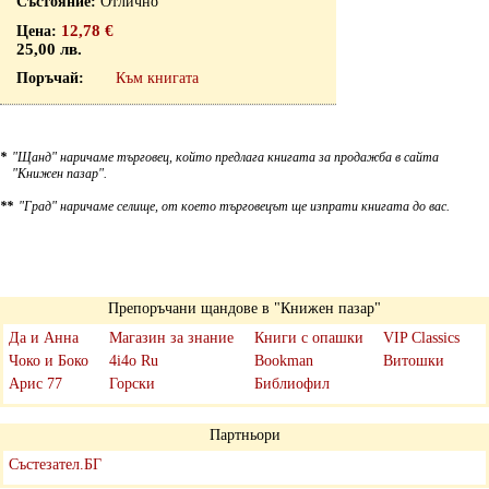
Отлично
12,78 €
25,00 лв.
Към книгата
*
"Щанд" наричаме търговец, който предлага книгата за продажба в сайта
"Книжен пазар".
**
"Град" наричаме селище, от което търговецът ще изпрати книгата до вас.
Препоръчани щандове в "Книжен пазар"
Да и Анна
Магазин за знание
Книги с опашки
VIP Classics
Чоко и Боко
4i4o Ru
Bookman
Витошки
Арис 77
Горски
Библиофил
Партньори
Състезател.БГ