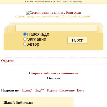
LiterNet
Културни новини
Книжен пазар
За култура
Сравни цени, купи изгодно - над 233 хиляди заглавия!
Навсякъде
Заглавие
Автор
Обратно
Сборник таблици за умножение
Сборник
Подреди по
Щанд*
Град**
Година
Състояние
Цена
Библиофил