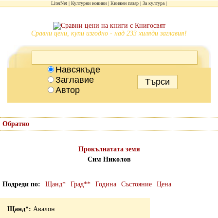
LiterNet
Културни новини
Книжен пазар
За култура
Сравни цени, купи изгодно - над 233 хиляди заглавия!
Навсякъде
Заглавие
Автор
Обратно
Прокълнатата земя
Сим Николов
Подреди по
Щанд*
Град**
Година
Състояние
Цена
Авалон