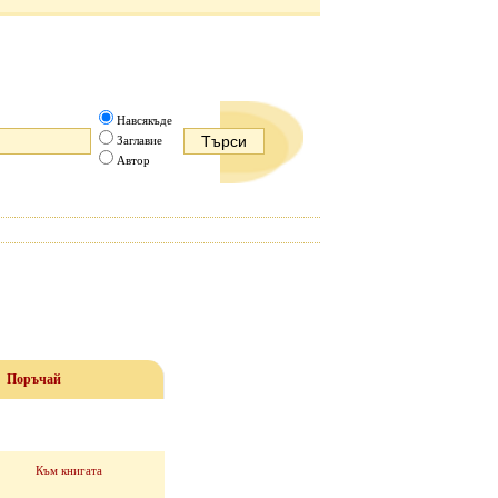
Навсякъде
Заглавие
Автор
Поръчай
Към книгата