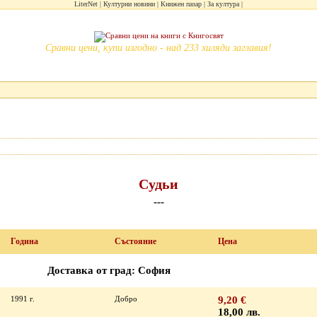
LiterNet
Културни новини
Книжен пазар
За култура
Сравни цени, купи изгодно - над 233 хиляди заглавия!
Судьи
---
Година
Състояние
Цена
Доставка от град: София
1991 г.
Добро
9,20 €
18,00 лв.