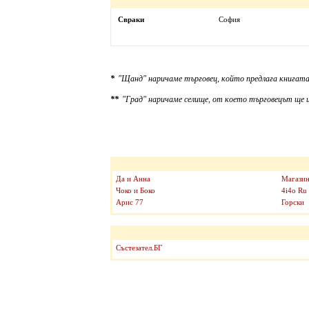
Свраки
София
*
"Щанд" наричаме търговец, който предлага книгата
**
"Град" наричаме селище, от което търговецът ще и
Да и Анна
Магазин
Чоко и Боко
4i4o Ru
Арис 77
Горски
Състезател.БГ