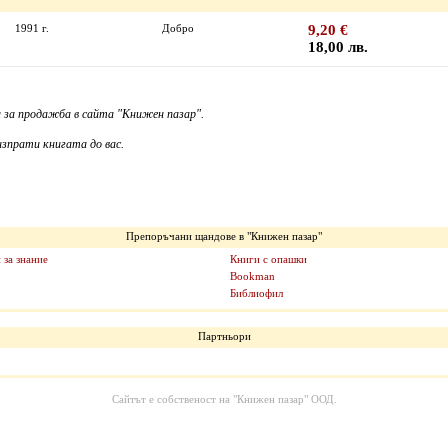
1991 г.
Добро
9,20 €
18,00 лв.
 за продажба в сайта "Книжен пазар".
зпрати книгата до вас.
Препоръчани щандове в "Книжен пазар"
 за знание
Книги с опашки
Bookman
Библиофил
Партньори
Сайтът е собственост на
"Книжен пазар" ООД
.