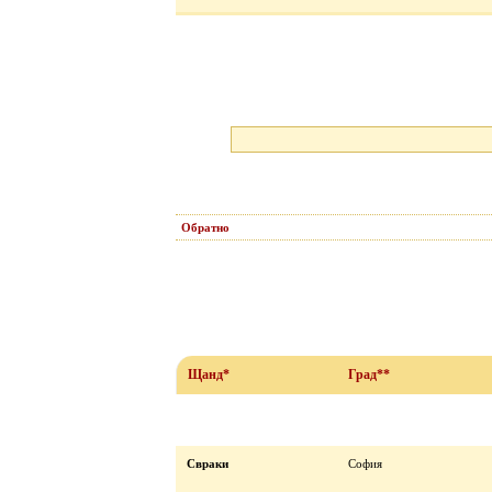
Обратно
Щанд*
Град**
Свраки
София