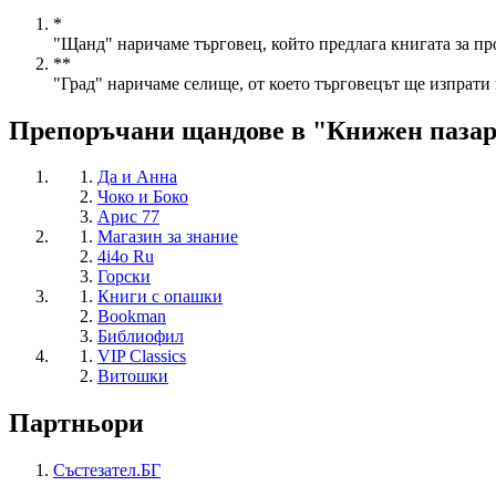
*
"Щанд" наричаме търговец, който предлага книгата за пр
**
"Град" наричаме селище, от което търговецът ще изпрати 
Препоръчани щандове в "Книжен паза
Да и Анна
Чоко и Боко
Арис 77
Магазин за знание
4i4o Ru
Горски
Книги с опашки
Bookman
Библиофил
VIP Classics
Витошки
Партньори
Състезател.БГ