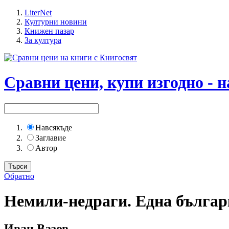
LiterNet
Културни новини
Книжен пазар
За култура
Сравни цени, купи изгодно - н
Навсякъде
Заглавие
Автор
Обратно
Немили-недраги. Една българ
Иван Вазов