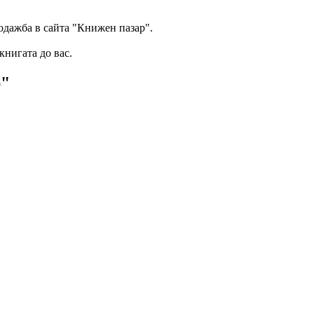
одажба в сайта "Книжен пазар".
книгата до вас.
р"