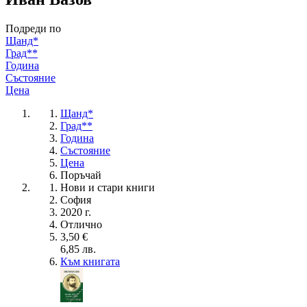
Подреди по
Щанд*
Град**
Година
Състояние
Цена
Щанд*
Град**
Година
Състояние
Цена
Поръчай
Нови и стари книги
София
2020 г.
Отлично
3,50 €
6,85 лв.
Към книгата