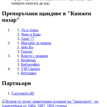
изпрати книгата до вас.
Препоръчани щандове в "Книжен
пазар"
Да и Анна
Чоко и Боко
Арис 77
Магазин за знание
4i4o Ru
Горски
Книги с опашки
Bookman
Библиофил
VIP Classics
Витошки
Партньори
Състезател.БГ