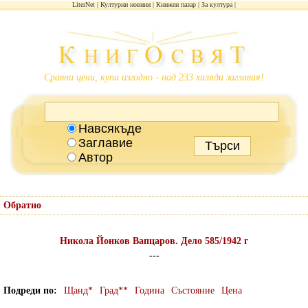
LiterNet
Културни новини
Книжен пазар
За култура
Сравни цени, купи изгодно - над 233 хиляди заглавия!
Навсякъде
Заглавие
Автор
Обратно
Никола Йонков Вапцаров. Дело 585/1942 г
---
Подреди по
Щанд*
Град**
Година
Състояние
Цена