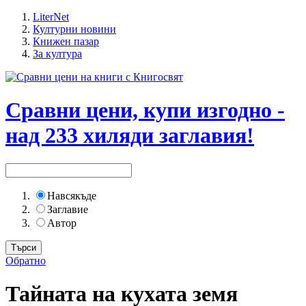
LiterNet
Културни новини
Книжен пазар
За култура
Сравни цени, купи изгодно -
над 233 хиляди заглавия!
Навсякъде
Заглавие
Автор
Обратно
Тайната на кухата земя