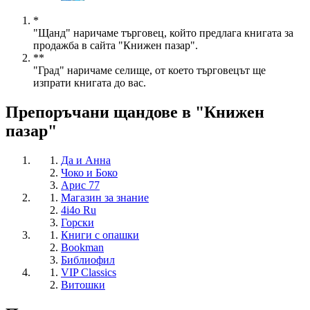
*
"Щанд" наричаме търговец, който предлага книгата за
продажба в сайта "Книжен пазар".
**
"Град" наричаме селище, от което търговецът ще
изпрати книгата до вас.
Препоръчани щандове в "Книжен
пазар"
Да и Анна
Чоко и Боко
Арис 77
Магазин за знание
4i4o Ru
Горски
Книги с опашки
Bookman
Библиофил
VIP Classics
Витошки