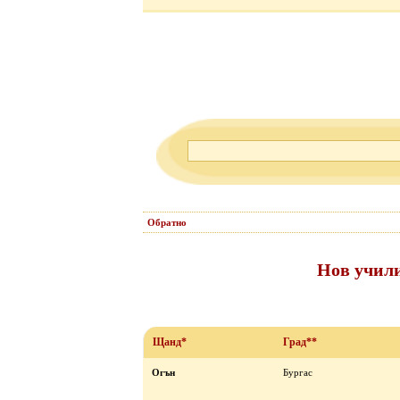
Обратно
Нов учили
Щанд*
Град**
Огън
Бургас