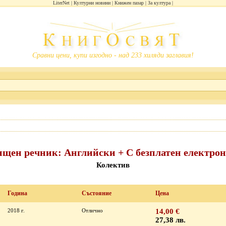
LiterNet
Културни новини
Книжен пазар
За култура
Сравни цени, купи изгодно - над 233 хиляди заглавия!
щен речник: Английски + С безплатен електро
Колектив
Година
Състояние
Цена
2018 г.
Отлично
14,00 €
27,38 лв.