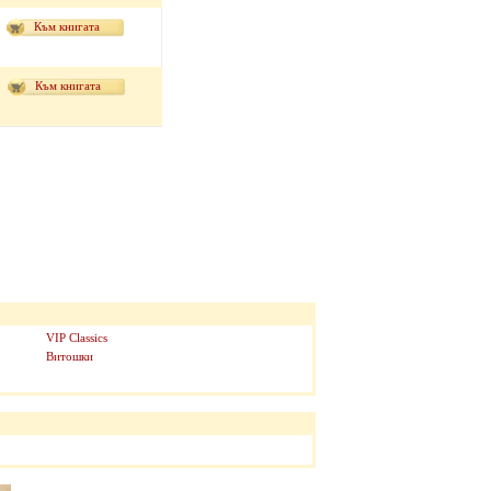
Към книгата
Към книгата
VIP Classics
Витошки