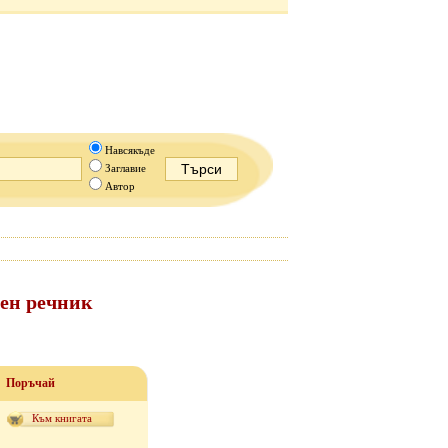
Навсякъде
Заглавие
Автор
нен речник
Поръчай
Към книгата