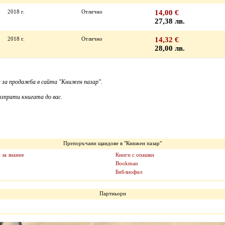
2018 г.
Отлично
14,00 €
27,38 лв.
2018 г.
Отлично
14,32 €
28,00 лв.
 за продажба в сайта "Книжен пазар".
зпрати книгата до вас.
Препоръчани щандове в "Книжен пазар"
 за знание
Книги с опашки
Bookman
Библиофил
Партньори