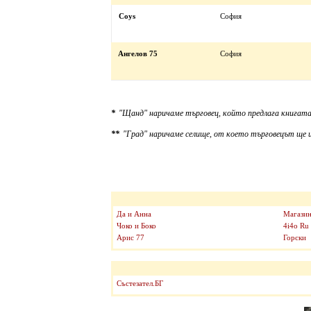
Coys
София
Ангелов 75
София
*
"Щанд" наричаме търговец, който предлага книгата
**
"Град" наричаме селище, от което търговецът ще и
Да и Анна
Магазин
Чоко и Боко
4i4o Ru
Арис 77
Горски
Състезател.БГ