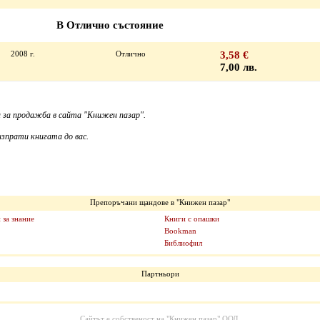
В Отлично състояние
2008 г.
Отлично
3,58 €
7,00 лв.
 за продажба в сайта "Книжен пазар".
зпрати книгата до вас.
Препоръчани щандове в "Книжен пазар"
 за знание
Книги с опашки
Bookman
Библиофил
Партньори
Сайтът е собственост на
"Книжен пазар" ООД
.