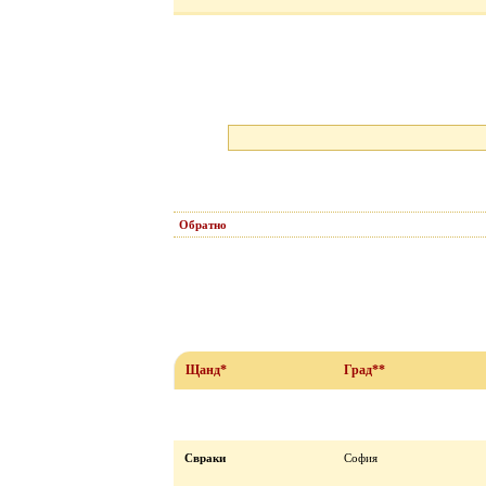
Обратно
Щанд*
Град**
Свраки
София