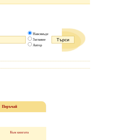
Навсякъде
Заглавие
Автор
Поръчай
Към книгата