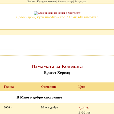
LiterNet
Културни новини
Книжен пазар
За култура
Сравни цени, купи изгодно - над 233 хиляди заглавия!
Измамата за Коледата
Ернест Херолд
Година
Състояние
Цена
В Много добро състояние
2008 г.
Много добро
2,56 €
5,00 лв.