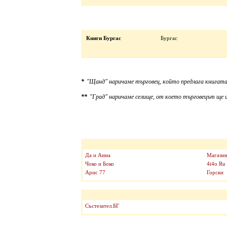
Книги Бургас
Бургас
*
"Щанд" наричаме търговец, който предлага книгата
**
"Град" наричаме селище, от което търговецът ще и
Да и Анна
Магазин
Чоко и Боко
4i4o Ru
Арис 77
Горски
Състезател.БГ