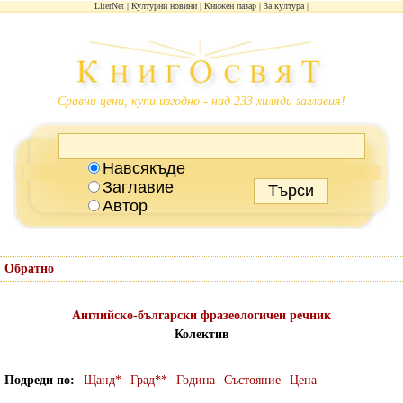
LiterNet
Културни новини
Книжен пазар
За култура
Сравни цени, купи изгодно - над 233 хиляди заглавия!
Навсякъде
Заглавие
Автор
Обратно
Английско-български фразеологичен речник
Колектив
Подреди по
Щанд*
Град**
Година
Състояние
Цена