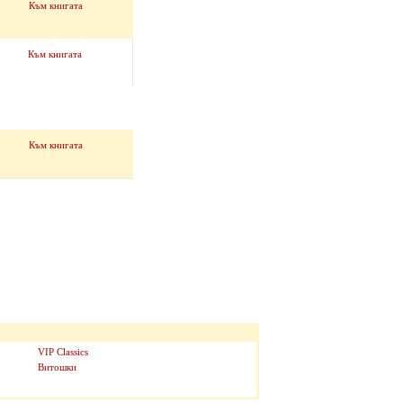
Към книгата
Към книгата
Към книгата
VIP Classics
Витошки