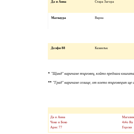
Да и Анна
Стара Загора
Магнаура
Варна
Делфи 88
Казанлък
*
"Щанд" наричаме търговец, който предлага книгата
**
"Град" наричаме селище, от което търговецът ще и
Да и Анна
Магазин
Чоко и Боко
4i4o Ru
Арис 77
Горски