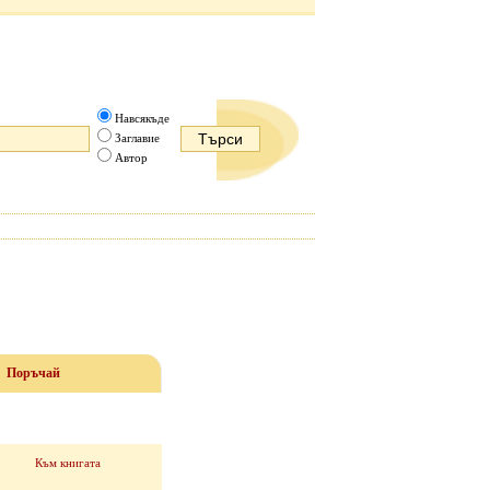
Навсякъде
Заглавие
Автор
Поръчай
Към книгата