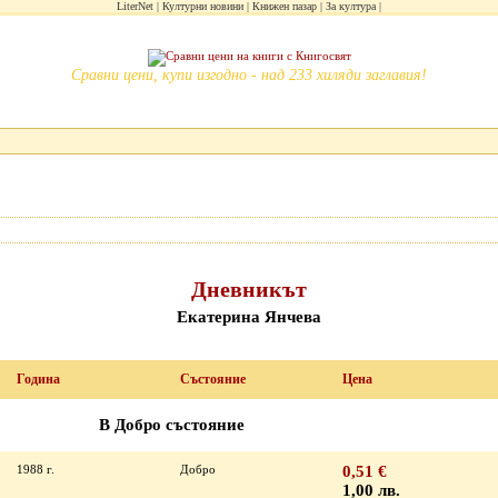
LiterNet
Културни новини
Книжен пазар
За култура
Сравни цени, купи изгодно - над 233 хиляди заглавия!
Дневникът
Екатерина Янчева
Година
Състояние
Цена
В Добро състояние
1988 г.
Добро
0,51 €
1,00 лв.