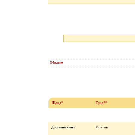
Обратно
Щанд*
Град**
Достъпни книги
Монтана