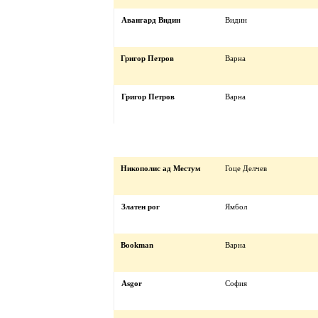
Авангард Видин
Видин
Григор Петров
Варна
Григор Петров
Варна
Никополис ад Местум
Гоце Делчев
Златен рог
Ямбол
Bookman
Варна
Asgor
София