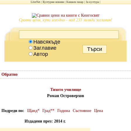
LiterNet
Културни новини
Книжен пазар
За култура
Сравни цени, купи изгодно - над 233 хиляди заглавия!
Навсякъде
Заглавие
Автор
Обратно
Тихото училище
Роман Островерхов
Подреди по
Щанд*
Град**
Година
Състояние
Цена
Издадени през: 2014 г.