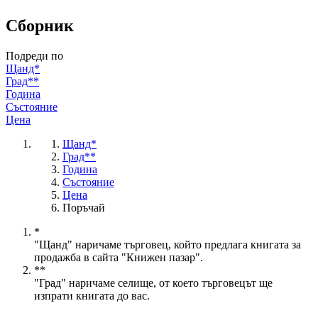
Сборник
Подреди по
Щанд*
Град**
Година
Състояние
Цена
Щанд*
Град**
Година
Състояние
Цена
Поръчай
*
"Щанд" наричаме търговец, който предлага книгата за
продажба в сайта "Книжен пазар".
**
"Град" наричаме селище, от което търговецът ще
изпрати книгата до вас.