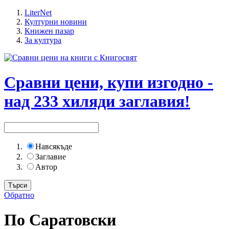
LiterNet
Културни новини
Книжен пазар
За култура
Сравни цени, купи изгодно -
над 233 хиляди заглавия!
Навсякъде
Заглавие
Автор
Обратно
По Саратовски