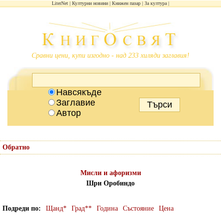
LiterNet
Културни новини
Книжен пазар
За култура
Сравни цени, купи изгодно - над 233 хиляди заглавия!
Навсякъде
Заглавие
Автор
Обратно
Мисли и афоризми
Шри Оробиндо
Подреди по
Щанд*
Град**
Година
Състояние
Цена