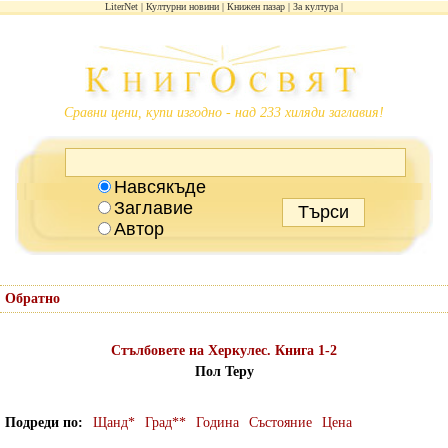
LiterNet
Културни новини
Книжен пазар
За култура
Сравни цени, купи изгодно - над 233 хиляди заглавия!
Навсякъде
Заглавие
Автор
Обратно
Стълбовете на Херкулес. Книга 1-2
Пол Теру
Подреди по
Щанд*
Град**
Година
Състояние
Цена