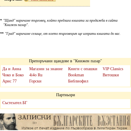
*
"Щанд" наричаме търговец, който предлага книгата за продажба в сайта
"Книжен пазар".
**
"Град" наричаме селище, от което търговецът ще изпрати книгата до вас.
Препоръчани щандове в "Книжен пазар"
Да и Анна
Магазин за знание
Книги с опашки
VIP Classics
Чоко и Боко
4i4o Ru
Bookman
Витошки
Арис 77
Горски
Библиофил
Партньори
Състезател.БГ