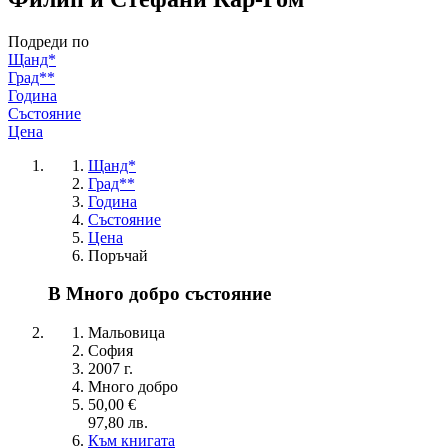
Подреди по
Щанд*
Град**
Година
Състояние
Цена
Щанд*
Град**
Година
Състояние
Цена
Поръчай
В Много добро състояние
Мальовица
София
2007 г.
Много добро
50,00 €
97,80 лв.
Към книгата