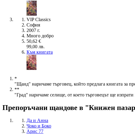
VIP Classics
София
2007 г.
Много добро
50,62 €
99,00 лв.
Към книгата
*
"Щанд" наричаме търговец, който предлага книгата за пр
**
"Град" наричаме селище, от което търговецът ще изпрати 
Препоръчани щандове в "Книжен паза
Да и Анна
Чоко и Боко
Арис 77