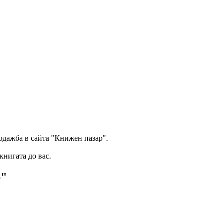
одажба в сайта "Книжен пазар".
книгата до вас.
р"