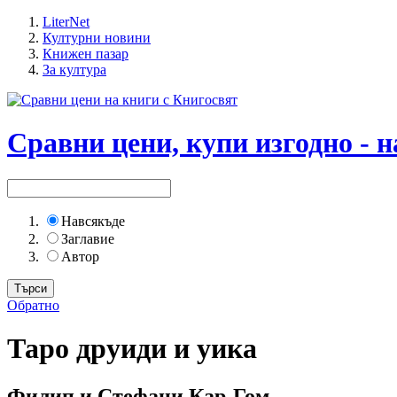
LiterNet
Културни новини
Книжен пазар
За култура
Сравни цени, купи изгодно - н
Навсякъде
Заглавие
Автор
Обратно
Таро друиди и уика
Филип и Стефани Кар-Гом