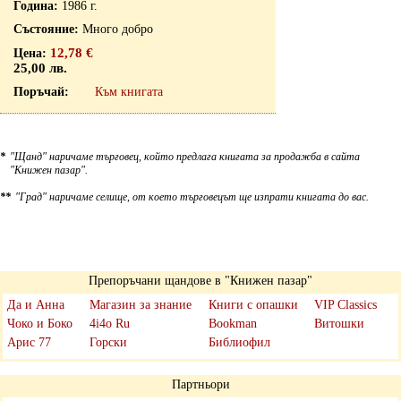
1986 г.
Много добро
12,78 €
25,00 лв.
Към книгата
*
"Щанд" наричаме търговец, който предлага книгата за продажба в сайта
"Книжен пазар".
**
"Град" наричаме селище, от което търговецът ще изпрати книгата до вас.
Препоръчани щандове в "Книжен пазар"
Да и Анна
Магазин за знание
Книги с опашки
VIP Classics
Чоко и Боко
4i4o Ru
Bookman
Витошки
Арис 77
Горски
Библиофил
Партньори