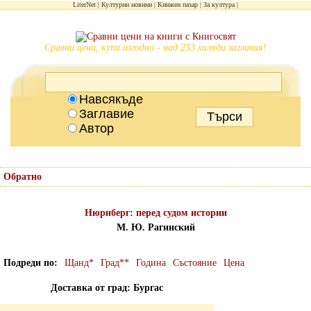
LiterNet
Културни новини
Книжен пазар
За култура
Сравни цени, купи изгодно - над 233 хиляди заглавия!
Навсякъде
Заглавие
Автор
Обратно
Нюрнберг: перед судом истории
М. Ю. Рагинский
Подреди по
Щанд*
Град**
Година
Състояние
Цена
Доставка от град: Бургас