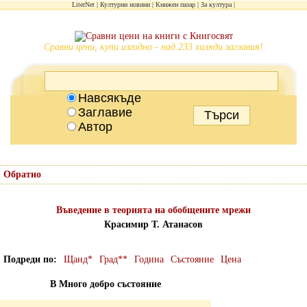
LiterNet
Културни новини
Книжен пазар
За култура
Сравни цени, купи изгодно - над 233 хиляди заглавия!
Навсякъде
Заглавие
Автор
Обратно
Въведение в теорията на обобщените мрежи
Красимир Т. Атанасов
Подреди по
Щанд*
Град**
Година
Състояние
Цена
В Много добро състояние