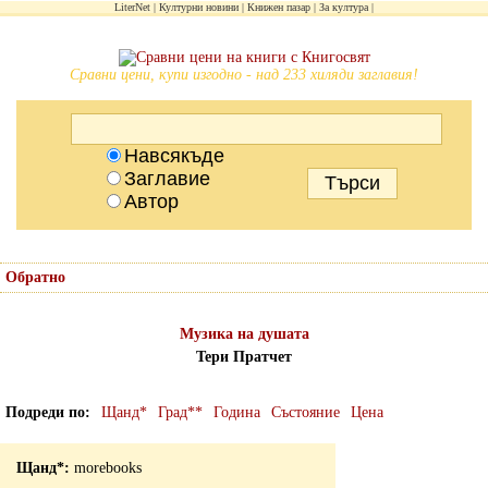
LiterNet
Културни новини
Книжен пазар
За култура
Сравни цени, купи изгодно - над 233 хиляди заглавия!
Навсякъде
Заглавие
Автор
Обратно
Музика на душата
Тери Пратчет
Подреди по
Щанд*
Град**
Година
Състояние
Цена
morebooks