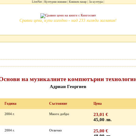
LiterNet
Културни новини
Книжен пазар
За култура
Сравни цени, купи изгодно - над 233 хиляди заглавия!
Основи на музикалните компютърни технологи
Адриан Георгиев
Година
Състояние
Цена
2004 г.
Много добро
23,01 €
45,00 лв.
2004 г.
Отлично
25,00 €