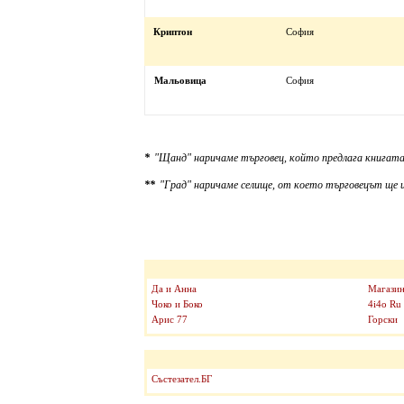
Криптон
София
Мальовица
София
*
"Щанд" наричаме търговец, който предлага книгата
**
"Град" наричаме селище, от което търговецът ще и
Да и Анна
Магазин
Чоко и Боко
4i4o Ru
Арис 77
Горски
Състезател.БГ