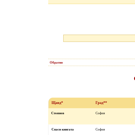
Обратно
Щанд*
Град**
Стоянов
София
Спаси книгата
София