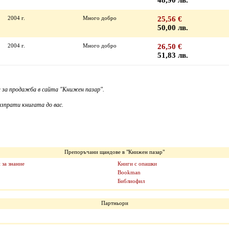
48,90 лв.
2004 г.
Много добро
25,56 €
50,00 лв.
2004 г.
Много добро
26,50 €
51,83 лв.
 за продажба в сайта "Книжен пазар".
зпрати книгата до вас.
Препоръчани щандове в "Книжен пазар"
 за знание
Книги с опашки
Bookman
Библиофил
Партньори