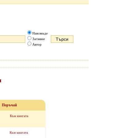
Навсякъде
Заглавие
Автор
и
Поръчай
Към книгата
Към книгата