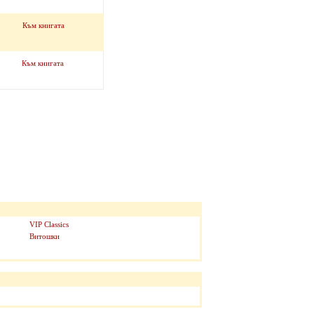
Към книгата
Към книгата
VIP Classics
Витошки