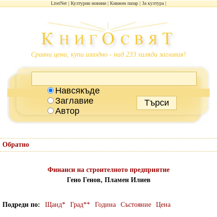
LiterNet
Културни новини
Книжен пазар
За култура
Сравни цени, купи изгодно - над 233 хиляди заглавия!
Навсякъде
Заглавие
Автор
Обратно
Финанси на строителното предприятие
Гено Генов, Пламен Илиев
Подреди по
Щанд*
Град**
Година
Състояние
Цена