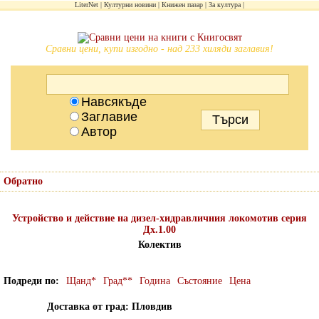
LiterNet
Културни новини
Книжен пазар
За култура
Сравни цени, купи изгодно - над 233 хиляди заглавия!
Навсякъде
Заглавие
Автор
Обратно
Устройство и действие на дизел-хидравличния локомотив серия
Дх.1.00
Колектив
Подреди по
Щанд*
Град**
Година
Състояние
Цена
Доставка от град: Пловдив