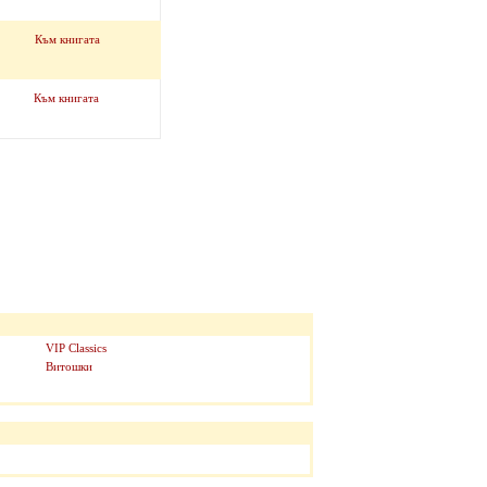
Към книгата
Към книгата
VIP Classics
Витошки