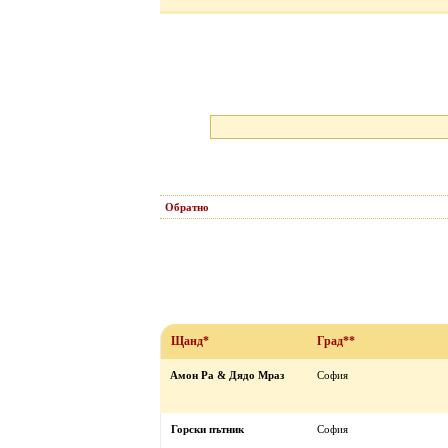
Обратно
Щанд*
Град**
Амон Ра & Дядо Мраз
София
Горски пътник
София