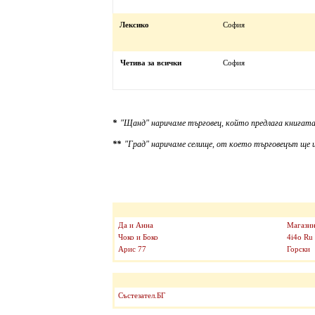
Лексико
София
Четива за всички
София
*
"Щанд" наричаме търговец, който предлага книгата
**
"Град" наричаме селище, от което търговецът ще и
Да и Анна
Магазин
Чоко и Боко
4i4o Ru
Арис 77
Горски
Състезател.БГ