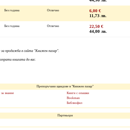
44,98 лв.
Без година
Отлично
6,00 €
11,73 лв.
Без година
Отлично
22,50 €
44,00 лв.
 за продажба в сайта "Книжен пазар".
зпрати книгата до вас.
Препоръчани щандове в "Книжен пазар"
 за знание
Книги с опашки
Bookman
Библиофил
Партньори