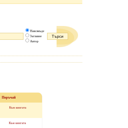
Навсякъде
Заглавие
Автор
Поръчай
Към книгата
Към книгата