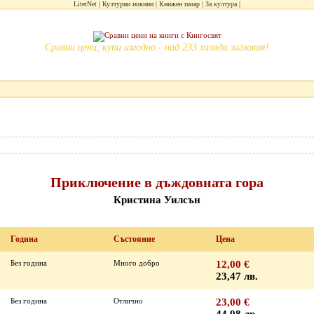
LiterNet
Културни новини
Книжен пазар
За култура
Сравни цени, купи изгодно - над 233 хиляди заглавия!
Приключение в дъждовната гора
Кристина Уилсън
Година
Състояние
Цена
Без година
Много добро
12,00 €
23,47 лв.
Без година
Отлично
23,00 €