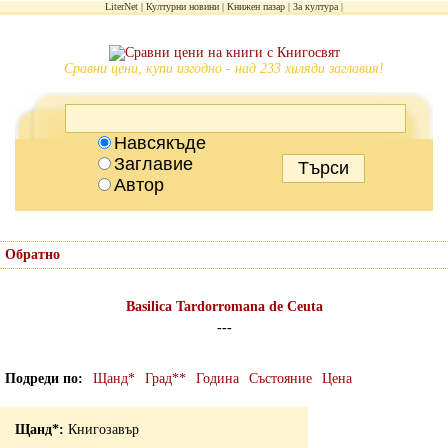
LiterNet
Културни новини
Книжен пазар
За култура
Сравни цени, купи изгодно - над 233 хиляди заглавия!
Навсякъде
Заглавие
Автор
Обратно
Basilica Tardorromana de Ceuta
---
Подреди по
Щанд*
Град**
Година
Състояние
Цена
Книгозавър