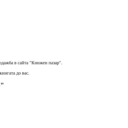
одажба в сайта "Книжен пазар".
книгата до вас.
р"