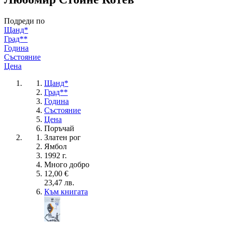
Подреди по
Щанд*
Град**
Година
Състояние
Цена
Щанд*
Град**
Година
Състояние
Цена
Поръчай
Златен рог
Ямбол
1992 г.
Много добро
12,00 €
23,47 лв.
Към книгата