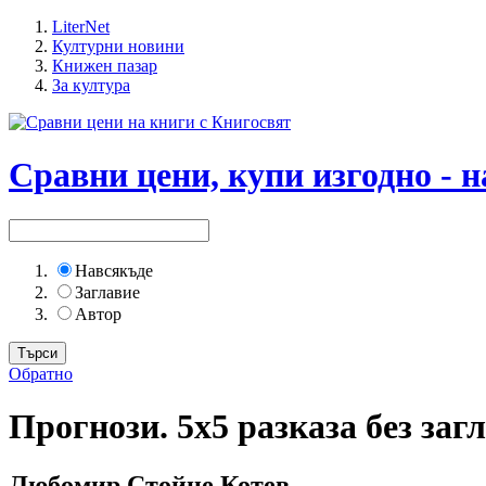
LiterNet
Културни новини
Книжен пазар
За култура
Сравни цени, купи изгодно - н
Навсякъде
Заглавие
Автор
Обратно
Прогнози. 5х5 разказа без заг
Любомир Стойне Котев