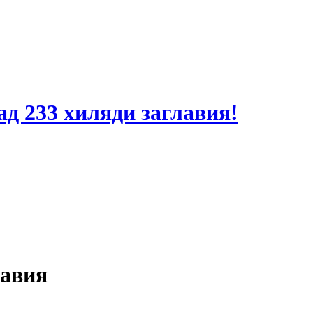
ад 233 хиляди заглавия!
лавия