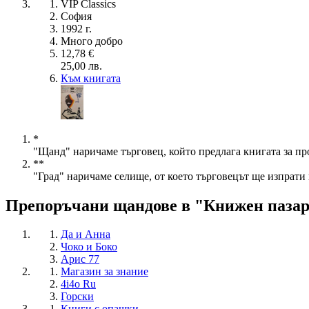
VIP Classics
София
1992 г.
Много добро
12,78 €
25,00 лв.
Към книгата
*
"Щанд" наричаме търговец, който предлага книгата за пр
**
"Град" наричаме селище, от което търговецът ще изпрати 
Препоръчани щандове в "Книжен паза
Да и Анна
Чоко и Боко
Арис 77
Магазин за знание
4i4o Ru
Горски
Книги с опашки