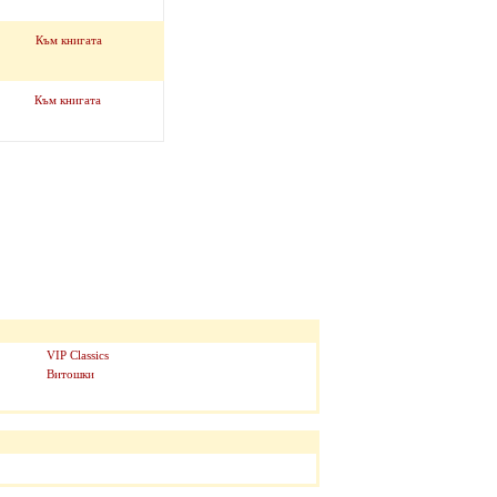
Към книгата
Към книгата
VIP Classics
Витошки