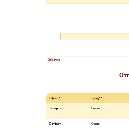
Обратно
Отг
Щанд*
Град**
Тодоров
София
Davidov
София