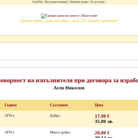
LiterNet
Културни новини
Книжен пазар
За култура
Сравни цени, купи изгодно - над 233 хиляди заглавия!
оворност на изпълнителя при договора за израб
Асен Николов
Година
Състояние
Цена
1970 г.
Добро
17,90 €
35,00 лв.
1970 г.
Много добро
20,00 €