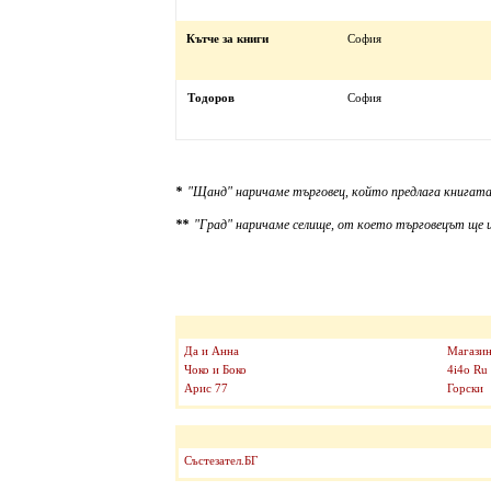
Кътче за книги
София
Тодоров
София
*
"Щанд" наричаме търговец, който предлага книгата
**
"Град" наричаме селище, от което търговецът ще и
Да и Анна
Магазин
Чоко и Боко
4i4o Ru
Арис 77
Горски
Състезател.БГ