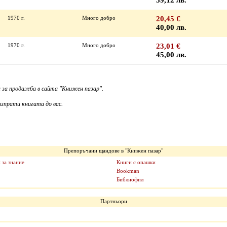
39,12 лв.
1970 г.
Много добро
20,45 €
40,00 лв.
1970 г.
Много добро
23,01 €
45,00 лв.
 за продажба в сайта "Книжен пазар".
зпрати книгата до вас.
Препоръчани щандове в "Книжен пазар"
 за знание
Книги с опашки
Bookman
Библиофил
Партньори