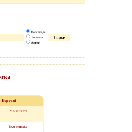
Навсякъде
Заглавие
Автор
отка
Поръчай
Към книгата
Към книгата