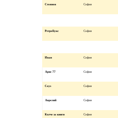
Стоянов
София
РетроБукс
София
Иван
София
Арис 77
София
Coys
София
Аврелий
София
Кътче за книги
София