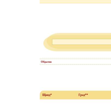
Обратно
Щанд*
Град**