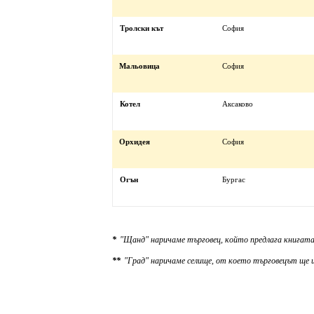
Тролски кът
София
Мальовица
София
Котел
Аксаково
Орхидея
София
Огън
Бургас
*
"Щанд" наричаме търговец, който предлага книгата
**
"Град" наричаме селище, от което търговецът ще и