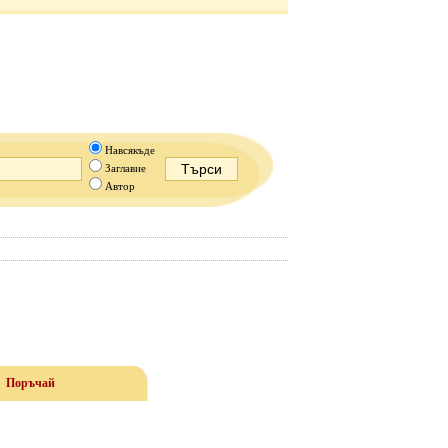
Навсякъде
Заглавие
Автор
Поръчай