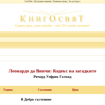
LiterNet
Културни новини
Книжен пазар
За култура
Сравни цени, купи изгодно - над 233 хиляди заглавия!
Леонардо да Винчи: Кодекс на загадките
Ричард Улфрик Галънд
Година
Състояние
Цена
В Добро състояние