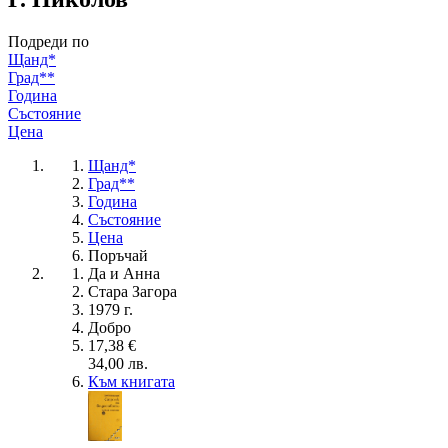
Подреди по
Щанд*
Град**
Година
Състояние
Цена
Щанд*
Град**
Година
Състояние
Цена
Поръчай
Да и Анна
Стара Загора
1979 г.
Добро
17,38 €
34,00 лв.
Към книгата