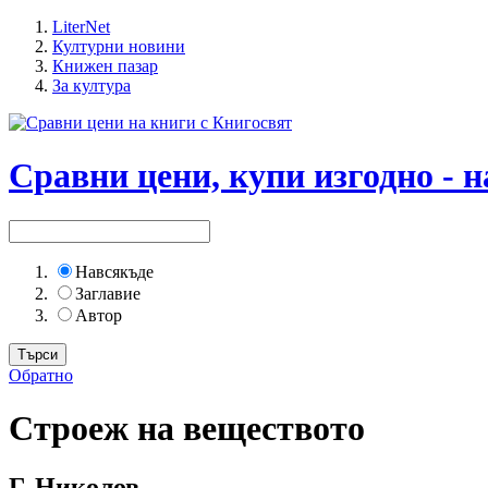
LiterNet
Културни новини
Книжен пазар
За култура
Сравни цени, купи изгодно - н
Навсякъде
Заглавие
Автор
Обратно
Строеж на веществото
Г. Николов