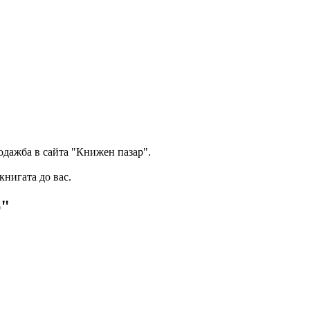
одажба в сайта "Книжен пазар".
книгата до вас.
р"