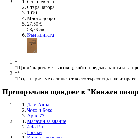
Слънчев лъч
Стара Загора
1979 г.
Много добро
27,50 €
53,79 лв.
Към книгата
*
"Щанд" наричаме търговец, който предлага книгата за пр
**
"Град" наричаме селище, от което търговецът ще изпрати 
Препоръчани щандове в "Книжен паза
Да и Анна
Чоко и Боко
Арис 77
Магазин за знание
4i4o Ru
Горски
Книги с опашки