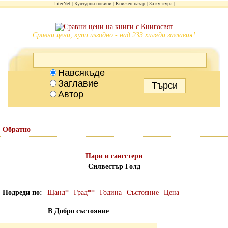
LiterNet
Културни новини
Книжен пазар
За култура
Сравни цени, купи изгодно - над 233 хиляди заглавия!
Навсякъде
Заглавие
Автор
Обратно
Пари и гангстери
Силвестър Голд
Подреди по
Щанд*
Град**
Година
Състояние
Цена
В Добро състояние