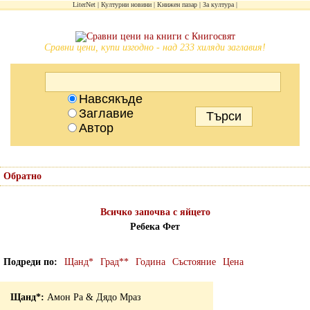
LiterNet
Културни новини
Книжен пазар
За култура
Сравни цени, купи изгодно - над 233 хиляди заглавия!
Навсякъде
Заглавие
Автор
Обратно
Всичко започва с яйцето
Ребека Фет
Подреди по
Щанд*
Град**
Година
Състояние
Цена
Амон Ра & Дядо Мраз