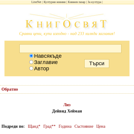
LiterNet
Културни новини
Книжен пазар
За култура
Сравни цени, купи изгодно - над 233 хиляди заглавия!
Навсякъде
Заглавие
Автор
Обратно
Лиз
Дейвид Хейман
Подреди по
Щанд*
Град**
Година
Състояние
Цена