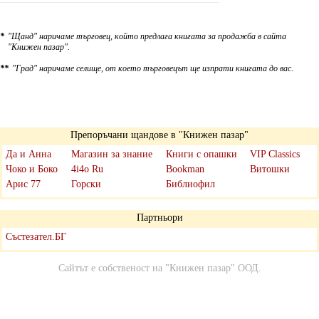
*
"Щанд" наричаме търговец, който предлага книгата за продажба в сайта
"Книжен пазар".
**
"Град" наричаме селище, от което търговецът ще изпрати книгата до вас.
Препоръчани щандове в "Книжен пазар"
Да и Анна
Магазин за знание
Книги с опашки
VIP Classics
Чоко и Боко
4i4o Ru
Bookman
Витошки
Арис 77
Горски
Библиофил
Партньори
Състезател.БГ
Сайтът е собственост на
"Книжен пазар" ООД
.