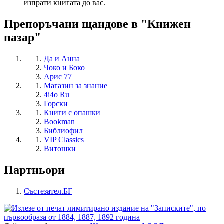
изпрати книгата до вас.
Препоръчани щандове в "Книжен
пазар"
Да и Анна
Чоко и Боко
Арис 77
Магазин за знание
4i4o Ru
Горски
Книги с опашки
Bookman
Библиофил
VIP Classics
Витошки
Партньори
Състезател.БГ