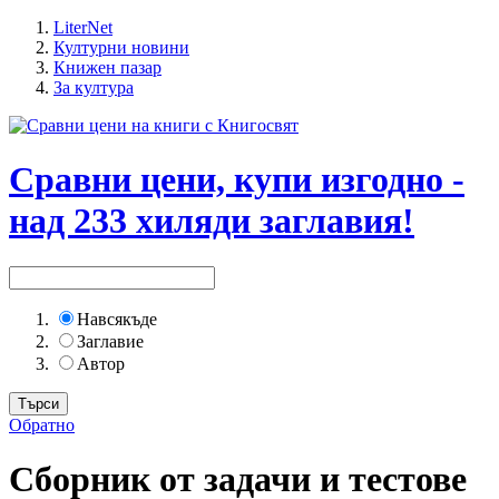
LiterNet
Културни новини
Книжен пазар
За култура
Сравни цени, купи изгодно -
над 233 хиляди заглавия!
Навсякъде
Заглавие
Автор
Обратно
Сборник от задачи и тестове