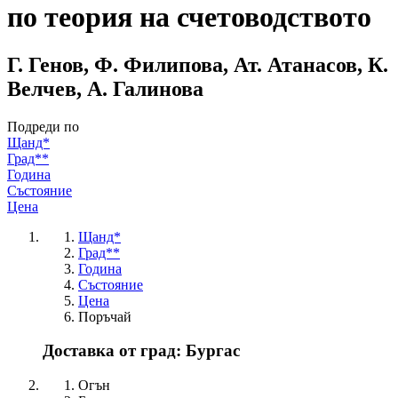
по теория на счетоводството
Г. Генов, Ф. Филипова, Ат. Атанасов, К.
Велчев, А. Галинова
Подреди по
Щанд*
Град**
Година
Състояние
Цена
Щанд*
Град**
Година
Състояние
Цена
Поръчай
Доставка от град: Бургас
Огън