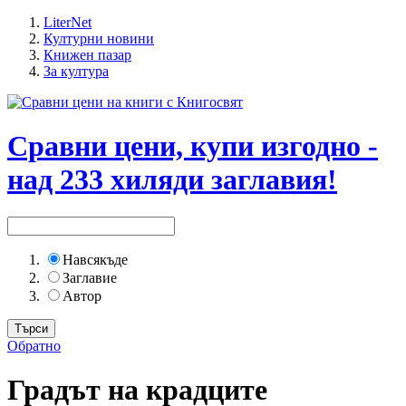
LiterNet
Културни новини
Книжен пазар
За култура
Сравни цени, купи изгодно -
над 233 хиляди заглавия!
Навсякъде
Заглавие
Автор
Обратно
Градът на крадците