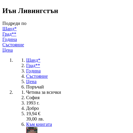
Иън Ливингстън
Подреди по
Щанд*
Град**
Година
Състояние
Цена
Щанд*
Град**
Година
Състояние
Цена
Поръчай
Четива за всички
София
1993 г.
Добро
19,94 €
39,00 лв.
Към книгата