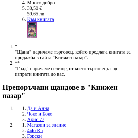
Много добро
30,50 €
59,65 лв.
Към книгата
*
"Щанд" наричаме търговец, който предлага книгата за
продажба в сайта "Книжен пазар".
**
"Град" наричаме селище, от което търговецът ще
изпрати книгата до вас.
Препоръчани щандове в "Книжен
пазар"
Да и Анна
Чоко и Боко
Арис 77
Магазин за знание
4i4o Ru
Горски