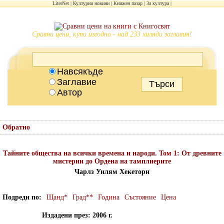
LiterNet
Културни новини
Книжен пазар
За култура
Сравни цени, купи изгодно - над 233 хиляди заглавия!
Навсякъде
Заглавие
Автор
Обратно
Тайните общества на всички времена и народи. Том 1: От древните
мистерии до Ордена на тамплиерите
Чарлз Уилям Хекеторн
Подреди по
Щанд*
Град**
Година
Състояние
Цена
Издадени през: 2006 г.