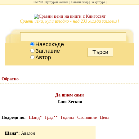
LiterNet
Културни новини
Книжен пазар
За култура
Сравни цени, купи изгодно - над 233 хиляди заглавия!
Навсякъде
Заглавие
Автор
Обратно
Да шием сами
Таня Хеския
Подреди по
Щанд*
Град**
Година
Състояние
Цена
Авалон