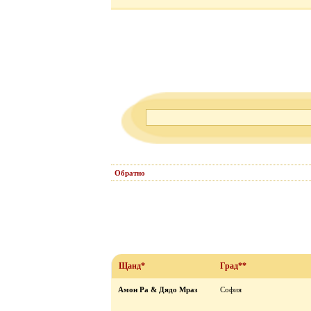
Обратно
Щанд*
Град**
Амон Ра & Дядо Мраз
София