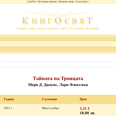
LiterNet
Културни новини
Книжен пазар
За култура
Сравни цени, купи изгодно - над 233 хиляди заглавия!
Тайната на Троицата
Мери Д. Джоунс, Лари Флексмън
Година
Състояние
Цена
2011 г.
Много добро
5,11 €
10,00 лв.