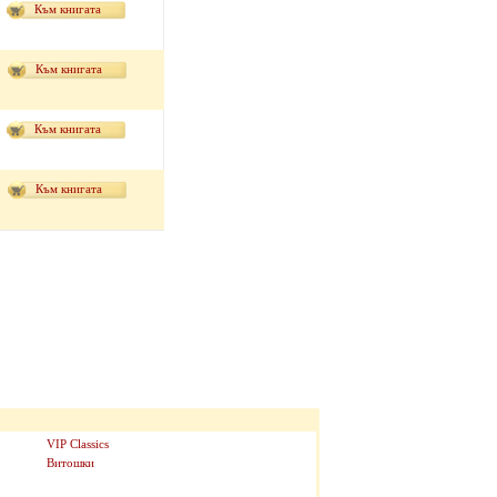
Към книгата
Към книгата
Към книгата
Към книгата
VIP Classics
Витошки