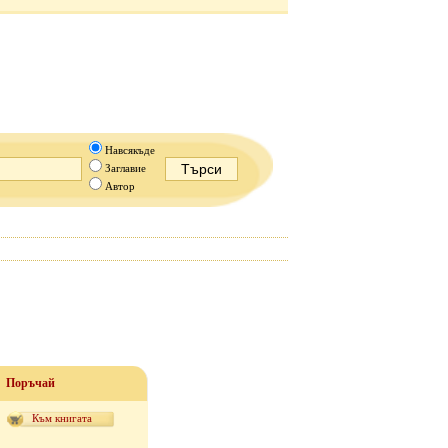
Навсякъде
Заглавие
Автор
Поръчай
Към книгата