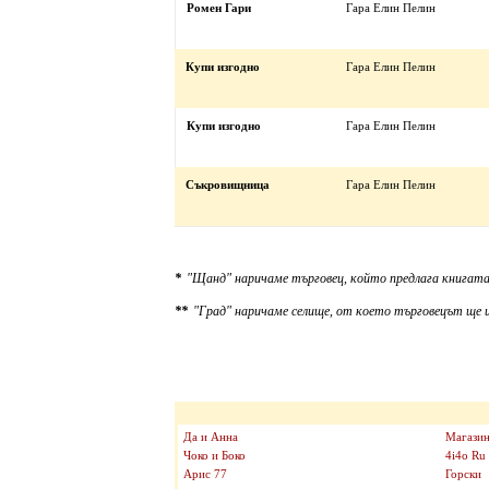
Ромен Гари
Гара Елин Пелин
Купи изгодно
Гара Елин Пелин
Купи изгодно
Гара Елин Пелин
Съкровищница
Гара Елин Пелин
*
"Щанд" наричаме търговец, който предлага книгата
**
"Град" наричаме селище, от което търговецът ще и
Да и Анна
Магазин
Чоко и Боко
4i4o Ru
Арис 77
Горски