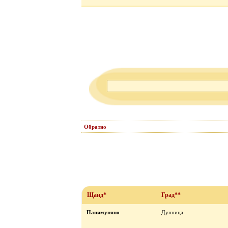
Обратно
Щанд*
Град**
Папимуняно
Дупница