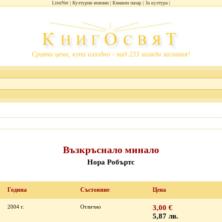
LiterNet
Културни новини
Книжен пазар
За култура
Сравни цени, купи изгодно - над 233 хиляди заглавия!
Възкръснало минало
Нора Робъртс
Година
Състояние
Цена
2004 г.
Отлично
3,00 €
5,87 лв.