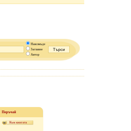
Навсякъде
Заглавие
Автор
Поръчай
Към книгата