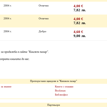
2004 г.
Отлично
4,00 €
7,82 лв.
2004 г.
Отлично
4,00 €
7,82 лв.
2004 г.
Добро
4,60 €
9,00 лв.
 за продажба в сайта "Книжен пазар".
зпрати книгата до вас.
Препоръчани щандове в "Книжен пазар"
 за знание
Книги с опашки
Bookman
Библиофил
Партньори