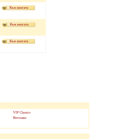
Към книгата
Към книгата
Към книгата
VIP Classics
Витошки