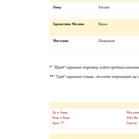
Пиер
Хисаря
Здравелина Малина
Варна
Мистерии
Пазарджик
*
"Щанд" наричаме търговец, който предлага книгата
**
"Град" наричаме селище, от което търговецът ще и
Да и Анна
Магазин
Чоко и Боко
4i4o Ru
Арис 77
Горски