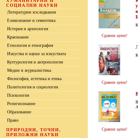
ХУМАНИТАРНИ И
СОЦИАЛНИ НАУКИ
Литературни изследвания
Езикознание и семиотика
К
История и археология
Сравни цени!
Краезнание
Етнология и етнография
Изкуства и науки за изкуствата
К
Културология и антропология
Медии и журналистика
Философия, естетика и етика
Сравни цени!
Политология и социология
B
Психология
R
Религиознание
Образование
Право
Сравни цени!
ПРИРОДНИ, ТОЧНИ,
ПРИЛОЖНИ НАУКИ