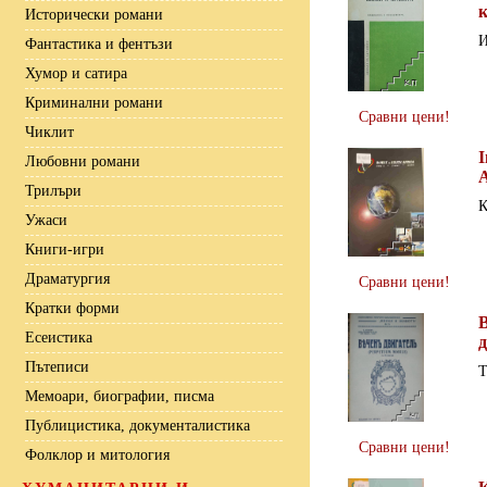
Исторически романи
И
Фантастика и фентъзи
Хумор и сатира
Криминални романи
Сравни цени!
Чиклит
I
Любовни романи
A
Трилъри
К
Ужаси
Книги-игри
Драматургия
Сравни цени!
Кратки форми
Есеистика
Пътеписи
Т
Мемоари, биографии, писма
Публицистика, документалистика
Сравни цени!
Фолклор и митология