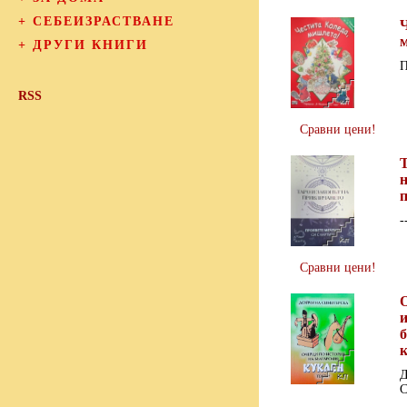
+
СЕБЕИЗРАСТВАНЕ
Ч
+
ДРУГИ КНИГИ
П
RSS
Сравни цени!
Т
-
Сравни цени!
и
к
Д
С