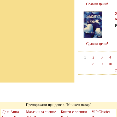
Сравни цени!
х
Ю
Сравни цени!
1
2
3
4
8
9
10
С
Препоръчани щандове в "Книжен пазар"
Да и Анна
Магазин за знание
Книги с опашки
VIP Classics