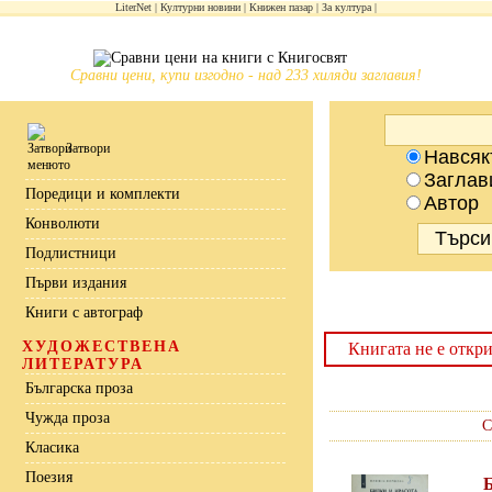
LiterNet
Културни новини
Книжен пазар
За култура
Сравни цени, купи изгодно - над 233 хиляди заглавия!
Затвори
Навсяк
Заглав
Поредици и комплекти
Автор
Конволюти
Подлистници
Първи издания
Книги с автограф
ХУДОЖЕСТВЕНА
Книгата не е откри
ЛИТЕРАТУРА
Българска проза
Чужда проза
С
Класика
Поезия