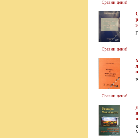
Сравни цени!
Г
Сравни цени!
Р
Сравни цени!
Б
М