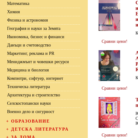
Математика
Химия
и
Физика и астрономия
География и науки за Земята
К
Икономика, бизнес и финанси
Сравни цени!
Данъци и счетоводство
Маркетинг, реклама и PR
A
Мениджмънт и човешки ресурси
P
R
Медицина и биология
К
Компютри, софтуер, интернет
Техническа литература
Сравни цени!
Архитектура и строителство
Селскостопански науки
Военно дело и сигурност
С
+
ОБРАЗОВАНИЕ
+
ДЕТСКА ЛИТЕРАТУРА
Сравни цени!
+
ЗА ДОМА