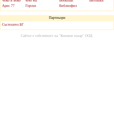
Чоко и Боко
4i4o Ru
Bookman
Витошки
Арис 77
Горски
Библиофил
Партньори
Състезател.БГ
Сайтът е собственост на
"Книжен пазар" ООД
.