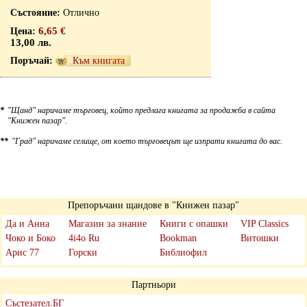
Отлично
6,65 €
13,00 лв.
Към книгата
*
"Щанд" наричаме търговец, който предлага книгата за продажба в сайта
"Книжен пазар".
**
"Град" наричаме селище, от което търговецът ще изпрати книгата до вас.
Препоръчани щандове в "Книжен пазар"
Да и Анна
Магазин за знание
Книги с опашки
VIP Classics
Чоко и Боко
4i4o Ru
Bookman
Витошки
Арис 77
Горски
Библиофил
Партньори
Състезател.БГ