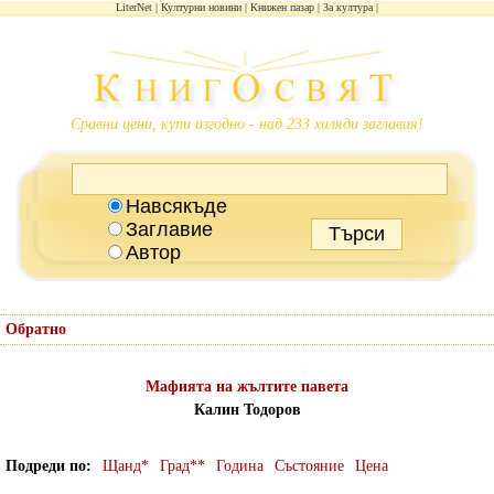
LiterNet
Културни новини
Книжен пазар
За култура
Сравни цени, купи изгодно - над 233 хиляди заглавия!
Навсякъде
Заглавие
Автор
Обратно
Мафията на жълтите павета
Калин Тодоров
Подреди по
Щанд*
Град**
Година
Състояние
Цена