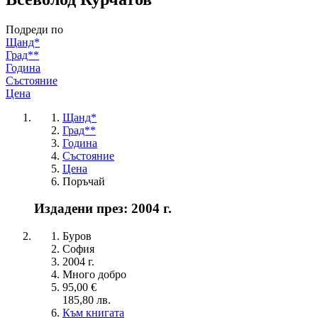
Подреди по
Щанд*
Град**
Година
Състояние
Цена
Щанд*
Град**
Година
Състояние
Цена
Поръчай
Издадени през: 2004 г.
Буров
София
2004 г.
Много добро
95,00 €
185,80 лв.
Към книгата