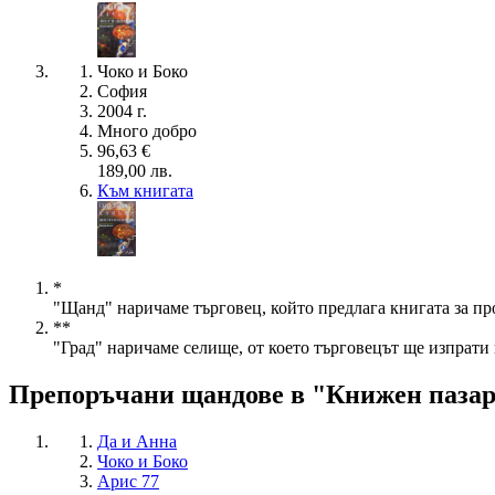
Чоко и Боко
София
2004 г.
Много добро
96,63 €
189,00 лв.
Към книгата
*
"Щанд" наричаме търговец, който предлага книгата за пр
**
"Град" наричаме селище, от което търговецът ще изпрати 
Препоръчани щандове в "Книжен паза
Да и Анна
Чоко и Боко
Арис 77