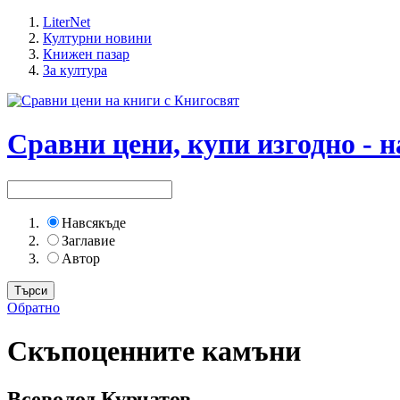
LiterNet
Културни новини
Книжен пазар
За култура
Сравни цени, купи изгодно - н
Навсякъде
Заглавие
Автор
Обратно
Скъпоценните камъни
Всеволод Курчатов