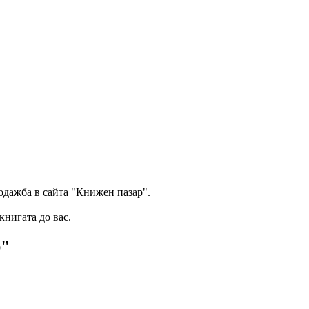
одажба в сайта "Книжен пазар".
книгата до вас.
р"