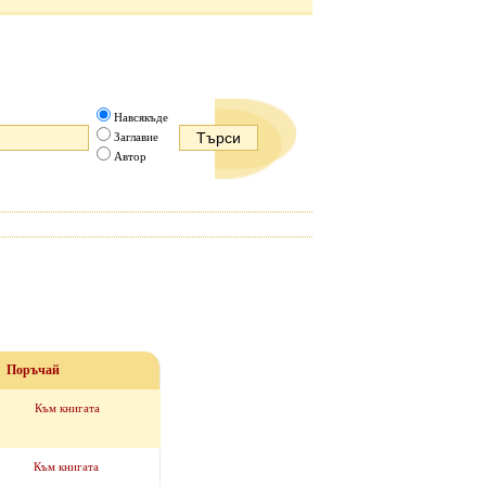
Навсякъде
Заглавие
Автор
Поръчай
Към книгата
Към книгата