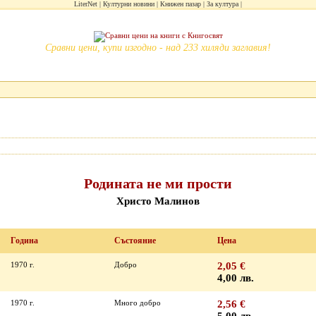
LiterNet
Културни новини
Книжен пазар
За култура
Сравни цени, купи изгодно - над 233 хиляди заглавия!
Родината не ми прости
Христо Малинов
Година
Състояние
Цена
1970 г.
Добро
2,05 €
4,00 лв.
1970 г.
Много добро
2,56 €