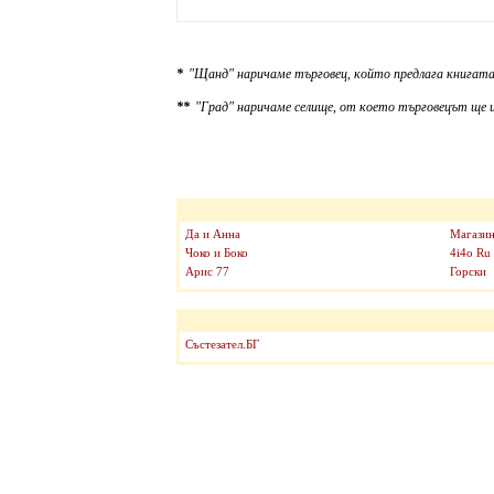
*
"Щанд" наричаме търговец, който предлага книгата
**
"Град" наричаме селище, от което търговецът ще и
Да и Анна
Магазин
Чоко и Боко
4i4o Ru
Арис 77
Горски
Състезател.БГ