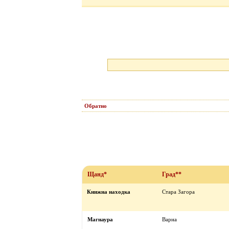
Обратно
Щанд*
Град**
Книжна находка
Стара Загора
Магнаура
Варна