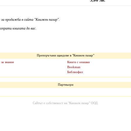
5,00 лв.
 за продажба в сайта "Книжен пазар".
зпрати книгата до вас.
Препоръчани щандове в "Книжен пазар"
 за знание
Книги с опашки
Bookman
Библиофил
Партньори
Сайтът е собственост на
"Книжен пазар" ООД
.