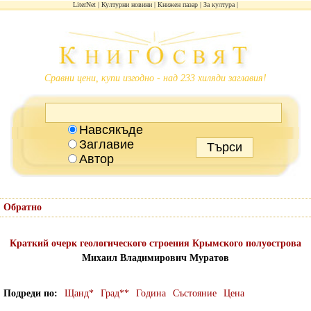
LiterNet
Културни новини
Книжен пазар
За култура
Сравни цени, купи изгодно - над 233 хиляди заглавия!
Навсякъде
Заглавие
Автор
Обратно
Краткий очерк геологического строения Крымского полуострова
Михаил Владимирович Муратов
Подреди по
Щанд*
Град**
Година
Състояние
Цена