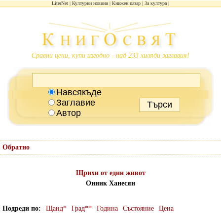
LiterNet
Културни новини
Книжен пазар
За култура
Сравни цени, купи изгодно - над 233 хиляди заглавия!
Навсякъде
Заглавие
Автор
Обратно
Щрихи от един живот
Онник Ханесян
Подреди по
Щанд*
Град**
Година
Състояние
Цена